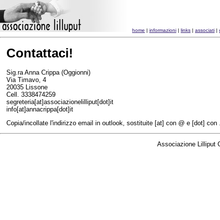
home
|
informazioni
|
links
|
associati
|
Contattaci!
Sig.ra Anna Crippa (Oggionni)
Via Timavo, 4
20035 Lissone
Cell. 3338474259
segreteria[at]associazionelilliput[dot]it
info[at]annacrippa[dot]it
Copia/incollate l'indirizzo email in outlook, sostituite [at] con @ e [dot] con 
Associazione Lilliput